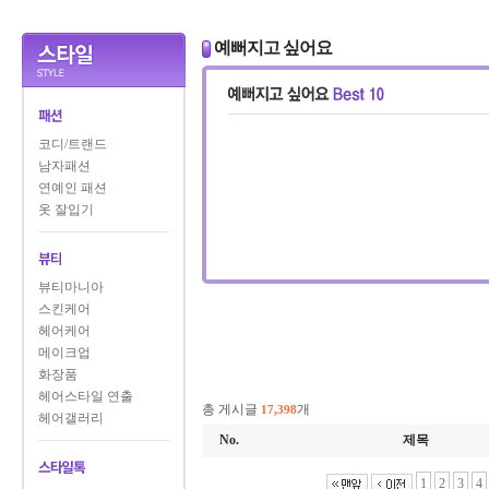
예뻐지고 싶어요
코디/트랜드
남자패션
연예인 패션
옷 잘입기
뷰티마니아
스킨케어
헤어케어
메이크업
화장품
헤어스타일 연출
총 게시글
개
17,398
헤어갤러리
No.
제목
1
2
3
4