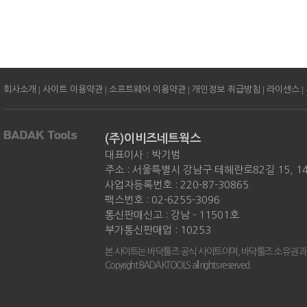
|
|
|
|
|
회사소개
사이트 이용약관
소프트웨어 이용약관
개인정보 취급방침
라이센스
(주)이비즈네트웍스
대표이사 : 박기범
주소 : 서울특별시 강남구 테헤란로82길 15, 
사업자등록번호 : 220-87-30865
팩스번호 : 02-6255-3096
통신판매신고 : 강남 - 11501호
부가통신판매업 : 10253
본 사이트는 바닥툴즈 공식 사이트이며, 바닥툴즈 소유권과
Copyright BADAKTOOLS all rights reserved.